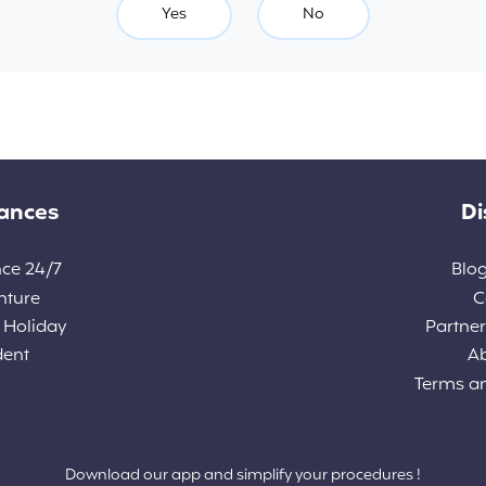
Yes
No
rances
Di
nce 24/7
Blog
nture
C
 Holiday
Partners
dent
A
Terms a
Download our app and simplify your procedures !