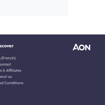
scover
 (French)
ontact
 & Affiliates
bout us
nd Conditions