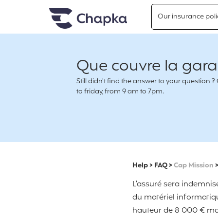
Chapka travel Insurance
Go directly to content
Our insurance poli
Que couvre la gara
Still didn't find the answer to your questio
to friday, from 9 am to 7pm.
Help
>
FAQ
>
Cap Mission
L’assuré sera indemnisé
du matériel informatiqu
hauteur de 8 000 € max