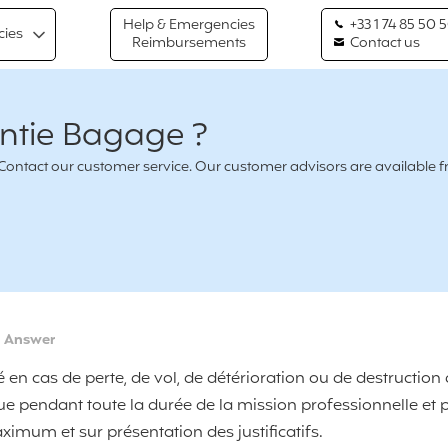
Help & Emergencies
+33 1 74 85 50 
cies
Reimbursements
Contact us
ntie Bagage ?
n ? Contact our customer service. Our customer advisors are availabl
>
Answer
 en cas de perte, de vol, de détérioration ou de destruction 
e pendant toute la durée de la mission professionnelle et p
imum et sur présentation des justificatifs.