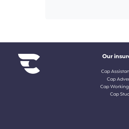
Diverse links
Our insu
Cap Assista
Cap Adve
Cap Working
Cap Stu