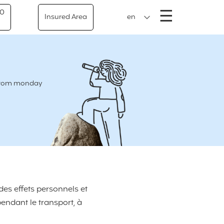
Menu
☰
50
Insured Area
en
e from monday
des effets personnels et
endant le transport, à