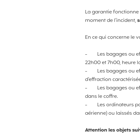
La garantie fonctionne
moment de l’incident,
s
En ce qui concerne le v
-
Les bagages ou eff
22h00 et 7h00, heure l
-
Les bagages ou ef
d’effraction caractérisé
-
Les bagages ou eff
dans le coffre.
-
Les ordinateurs po
aérienne) ou laissés da
Attention les objets su