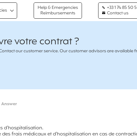
Help & Emergencies
+33 1 74 85 50 
cies
Reimbursements
Contact us
re votre contrat ?
n ? Contact our customer service. Our customer advisors are availabl
>
Answer
s d’hospitalisation.
 des frais médicaux et d'hospitalisation en cas de contract