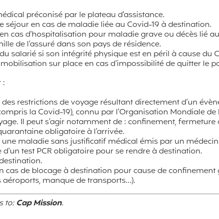
édical préconisé par le plateau d'assistance.
e séjour en cas de maladie liée au Covid-19 à destination.
 en cas d'hospitalisation pour maladie grave ou décès lié a
lle de l’assuré dans son pays de résidence.
 du salarié si son intégrité physique est en péril à cause du 
immobilisation sur place en cas d’impossibilité de quitter le p
 :
à des restrictions de voyage résultant directement d’un évè
ompris la Covid-19), connu par l'Organisation Mondiale de l
yage. Il peut s’agir notamment de : confinement, fermeture 
quarantaine obligatoire à l’arrivée.
à une maladie sans justificatif médical émis par un médecin
 d’un test PCR obligatoire pour se rendre à destination.
destination.
n cas de blocage à destination pour cause de confinement 
es aéroports, manque de transports…).
s to:
Cap Mission
.