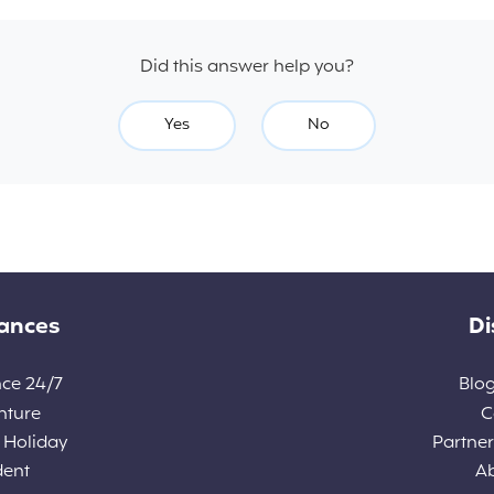
Did this answer help you?
Yes
No
rances
Di
nce 24/7
Blog
nture
C
 Holiday
Partners
dent
A