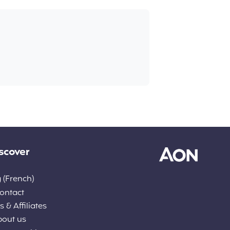
scover
 (French)
ontact
 & Affiliates
bout us