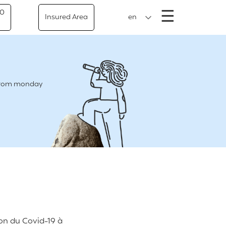
Menu
☰
50
Insured Area
en
e from monday
ion du Covid-19 à