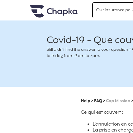
Chapka travel Insurance
Go directly to content
Our insurance poli
Covid-19 - Que couv
Still didn't find the answer to your questio
to friday, from 9 am to 7pm.
Help
>
FAQ
>
Cap Mission
Ce qui est couvert :
L’annulation en ca
La prise en charge