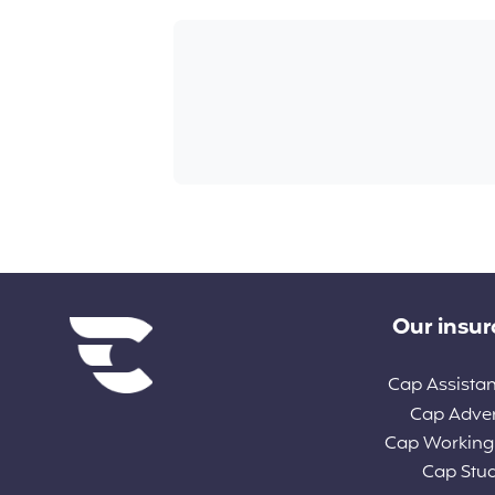
Diverse links
Our insu
Cap Assista
Cap Adve
Cap Working
Cap Stu