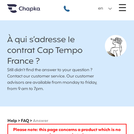
Chapka travel Insurance
Go directly to content
M
☰
+33 1 74 85 50 50
en
À qui s’adresse le
contrat Cap Tempo
France ?
Still didn't find the answer to your question ?
Contact our customer service. Our customer
advisors are available from monday to friday,
from 9 am to 7pm.
Help
>
FAQ
>
Answer
Please note: this page concerns a product which is no